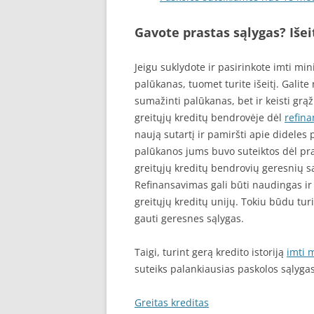
Gavote prastas sąlygas? Išei
Jeigu suklydote ir pasirinkote imti mini
palūkanas, tuomet turite išeitį. Galite
sumažinti palūkanas, bet ir keisti grą
greitųjų kreditų bendrovėje dėl
refin
naują sutartį ir pamiršti apie dideles
palūkanos jums buvo suteiktos dėl prast
greitųjų kreditų bendrovių geresnių są
Refinansavimas gali būti naudingas ir 
greitųjų kreditų unijų. Tokiu būdu tur
gauti geresnes sąlygas.
Taigi, turint gerą kredito istoriją
imti 
suteiks palankiausias paskolos sąlygas
Greitas kreditas