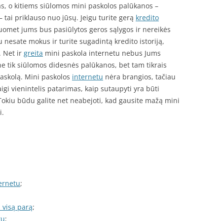
s, o kitiems siūlomos mini paskolos palūkanos –
tai priklauso nuo jūsų. Jeigu turite gerą
kredito
 tuomet jums bus pasiūlytos geros sąlygos ir nereikės
u nesate mokus ir turite sugadintą kredito istoriją,
. Net ir
greita
mini paskola internetu nebus Jums
ne tik siūlomos didesnės palūkanos, bet tam tikrais
paskolą. Mini paskolos
internetu
nėra brangios, tačiau
igi vienintelis patarimas, kaip sutaupyti yra būti
 Tokiu būdu galite net neabejoti, kad gausite mažą mini
i.
ternetu
;
 visą parą
;
tų
;