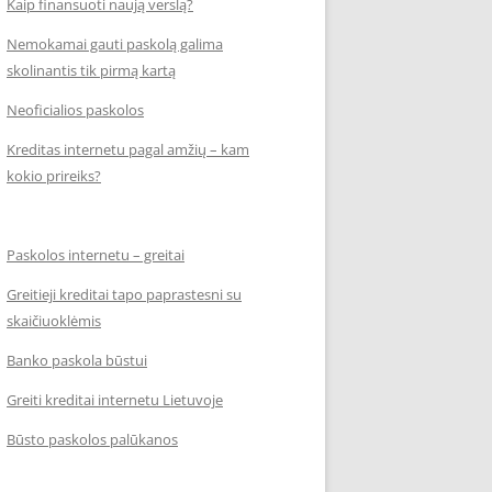
Kaip finansuoti naują verslą?
Nemokamai gauti paskolą galima
skolinantis tik pirmą kartą
Neoficialios paskolos
Kreditas internetu pagal amžių – kam
kokio prireiks?
Paskolos internetu – greitai
Greitieji kreditai tapo paprastesni su
skaičiuoklėmis
Banko paskola būstui
Greiti kreditai internetu Lietuvoje
Būsto paskolos palūkanos