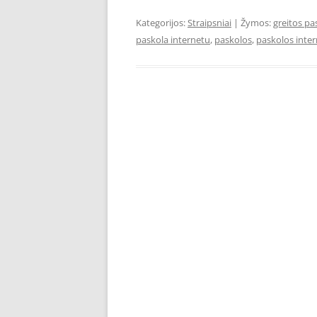
Kategorijos:
Straipsniai
| Žymos:
greitos pa
paskola internetu
,
paskolos
,
paskolos inte