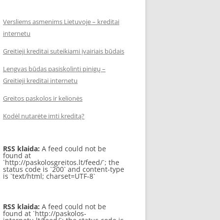
Versliems asmenims Lietuvoje – kreditai
internetu
Greitieji kreditai suteikiami įvairiais būdais
Lengvas būdas pasiskolinti pinigų –
Greitieji kreditai internetu
Greitos paskolos ir kelionės
Kodėl nutarėte imti kreditą?
RSS klaida:
A feed could not be
found at
`http://paskolosgreitos.lt/feed/`; the
status code is `200` and content-type
is `text/html; charset=UTF-8`
RSS klaida:
A feed could not be
found at `http://paskolos-