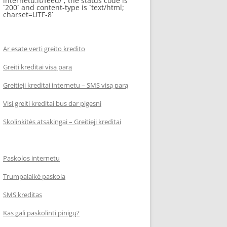
internetu.lt/feed/`; the status code is
`200` and content-type is `text/html;
charset=UTF-8`
Ar esate verti greito kredito
Greiti kreditai visą parą
Greitieji kreditai internetu – SMS visą parą
Visi greiti kreditai bus dar pigesni
Skolinkitės atsakingai – Greitieji kreditai
Paskolos internetu
Trumpalaikė paskola
SMS kreditas
Kas gali paskolinti pinigų?