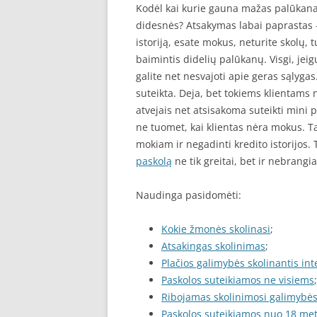
Kodėl kai kurie gauna mažas palūkana
didesnės? Atsakymas labai paprastas – 
istoriją, esate mokus, neturite skolų,
baimintis didelių palūkanų. Visgi, jeig
galite net nesvajoti apie geras sąlygas
suteikta. Deja, bet tokiems klientams 
atvejais net atsisakoma suteikti mini 
ne tuomet, kai klientas nėra mokus. Ta
mokiam ir negadinti kredito istorijos.
paskolą
ne tik greitai, bet ir nebrangia
Naudinga pasidomėti:
Kokie žmonės skolinasi
;
Atsakingas skolinimas
;
Plačios galimybės skolinantis in
Paskolos suteikiamos ne visiems
;
Ribojamas skolinimosi galimybės
Paskolos suteikiamos nuo 18 me