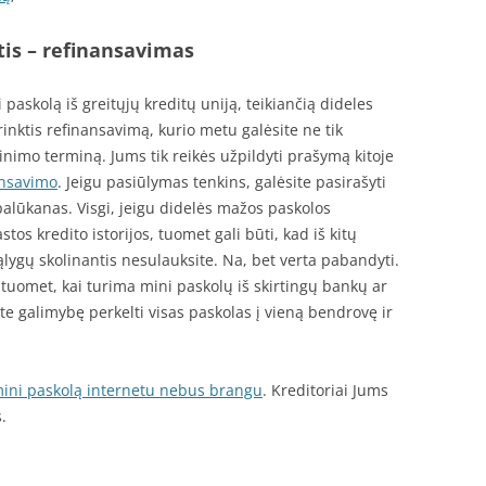
tis – refinansavimas
 paskolą iš greitųjų kreditų uniją, teikiančią dideles
 rinktis refinansavimą, kurio metu galėsite ne tik
žinimo terminą. Jums tik reikės užpildyti prašymą kitoje
ansavimo
. Jeigu pasiūlymas tenkins, galėsite pasirašyti
 palūkanas. Visgi, jeigu didelės mažos paskolos
os kredito istorijos, tuomet gali būti, kad iš kitų
lygų skolinantis nesulauksite. Na, bet verta pabandyti.
tuomet, kai turima mini paskolų iš skirtingų bankų ar
ite galimybę perkelti visas paskolas į vieną bendrovę ir
mini paskolą internetu nebus brangu
. Kreditoriai Jums
.