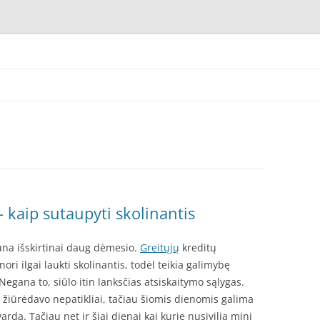
artojimo, skubus, visą parą, nedirbantiems, be pajamų, nuo 18 metų, bedarbiui,
 kaip sutaupyti skolinantis
una išskirtinai daug dėmesio.
Greitųjų
kreditų
ori ilgai laukti skolinantis, todėl teikia galimybę
 Negana to, siūlo itin lanksčias atsiskaitymo sąlygas.
žiūrėdavo nepatikliai, tačiau šiomis dienomis galima
vardą. Tačiau net ir šiai dienai kai kurie nusivilia mini