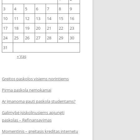
3
4
5
6
7
8
9
10
11
12
13
14
15
16
17
18
19
20
21
22
23
24
25
26
27
28
29
30
31
« Vas
Greitos paskolos visiems norintiems
Pirma paskola nemokamai
Ar įmanoma gauti paskolą studentams?
Galimybė įsiskolinusiems apjungti
paskolas – Refinansavimas
Momentinis – greitasis kreditas internetu