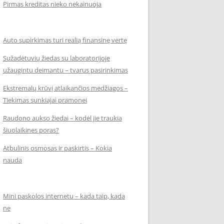
Pirmas kreditas nieko nekainuoja
Auto supirkimas turi realią finansinę vertę
Sužadėtuvių žiedas su laboratorijoje
užaugintu deimantu – tvarus pasirinkimas
Ekstremalų krūvį atlaikančios medžiagos –
Tiekimas sunkiajai pramonei
Raudono aukso žiedai – kodėl jie traukia
šiuolaikines poras?
Atbulinis osmosas ir paskirtis – Kokia
nauda
Mini paskolos internetu – kada taip, kada
ne