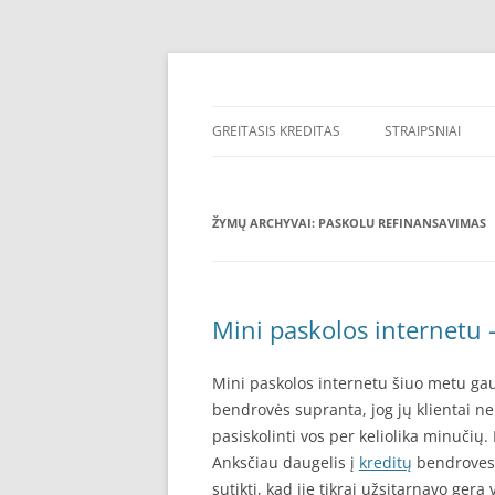
Pereiti
prie
turinio
Greitieji kreditai, Internetu – greitasis, v
Greitas kreditas
Greitasis-kreditas.lt
GREITASIS KREDITAS
STRAIPSNIAI
ŽYMŲ ARCHYVAI:
PASKOLU REFINANSAVIMAS
Mini paskolos internetu –
Mini paskolos internetu šiuo metu ga
bendrovės supranta, jog jų klientai nen
pasiskolinti vos per keliolika minučių.
Anksčiau daugelis į
kreditų
bendroves 
sutikti, kad jie tikrai užsitarnavo gerą 