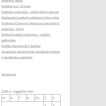
išdavimo laikas
Kreditai nuo 18 metų
Paskolos internetu – galimybės ir pavojai
Mažiausios paskolų palūkanos šiuo metu
Paskolos iš žmonių negauna ir gaunantys
pajamas – būna
Greitieji kreditai internetu – plačios
galimybės
Kreditų bendrovės ir bankai
Atsakingas skolinimasis. Atsakingi kreditai
ir atsakingos paskolos
Straipsniai
2026 m. rugpjūčio mėn.
Pr
A
T
K
Pn
Š
S
1
2