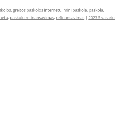
skolos
,
greitos paskolos internetu
,
mini paskola
,
paskola
,
rnetu
,
paskolu refinansavimas
,
refinansavimas
|
2023 5 vasario