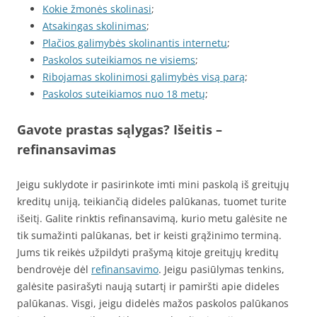
Kokie žmonės skolinasi
;
Atsakingas skolinimas
;
Plačios galimybės skolinantis internetu
;
Paskolos suteikiamos ne visiems
;
Ribojamas skolinimosi galimybės visą parą
;
Paskolos suteikiamos nuo 18 metų
;
Gavote prastas sąlygas? Išeitis –
refinansavimas
Jeigu suklydote ir pasirinkote imti mini paskolą iš greitųjų
kreditų uniją, teikiančią dideles palūkanas, tuomet turite
išeitį. Galite rinktis refinansavimą, kurio metu galėsite ne
tik sumažinti palūkanas, bet ir keisti grąžinimo terminą.
Jums tik reikės užpildyti prašymą kitoje greitųjų kreditų
bendrovėje dėl
refinansavimo
. Jeigu pasiūlymas tenkins,
galėsite pasirašyti naują sutartį ir pamiršti apie dideles
palūkanas. Visgi, jeigu didelės mažos paskolos palūkanos