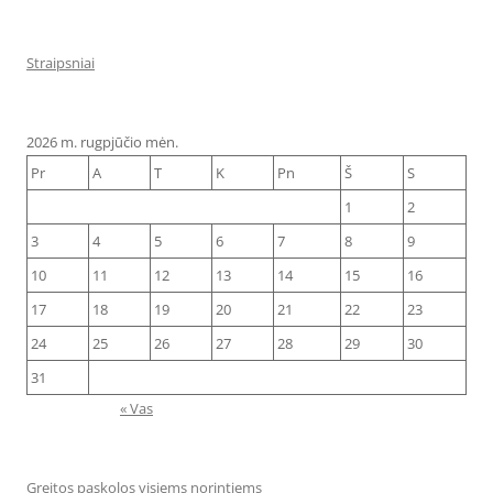
Straipsniai
2026 m. rugpjūčio mėn.
Pr
A
T
K
Pn
Š
S
1
2
3
4
5
6
7
8
9
10
11
12
13
14
15
16
17
18
19
20
21
22
23
24
25
26
27
28
29
30
31
« Vas
Greitos paskolos visiems norintiems