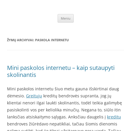
Pereiti
prie
Greitas kreditas
turinio
Greitieji kreditai, Internetu – greitasis, vartojimo, skubus, visą parą,
nedirbantiems, be pajamų, nuo 18 metų, bedarbiui, SMS žinute,
Meniu
automobiliui, lizingas, be palukanu, be pradinio įnašo – Greitasis-
kreditas.lt
ŽYMŲ ARCHYVAI:
PASKOLA INTERNETU
Mini paskolos internetu – kaip sutaupyti
skolinantis
Mini paskolos internetu šiuo metu gauna išskirtinai daug
dėmesio.
Greitųjų
kreditų bendrovės supranta, jog jų
klientai nenori ilgai laukti skolinantis, todėl teikia galimybę
pasiskolinti vos per keliolika minučių. Negana to, siūlo itin
lanksčias atsiskaitymo sąlygas. Anksčiau daugelis į
kreditų
bendroves žiūrėdavo nepatikliai, tačiau šiomis dienomis
galima sutikti, kad jie tikrai užsitarnavo gerą vardą. Tačiau