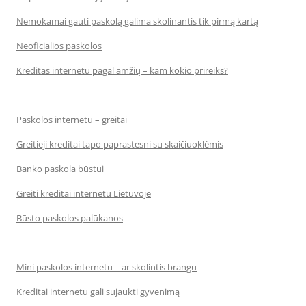
Nemokamai gauti paskolą galima skolinantis tik pirmą kartą
Neoficialios paskolos
Kreditas internetu pagal amžių – kam kokio prireiks?
Paskolos internetu – greitai
Greitieji kreditai tapo paprastesni su skaičiuoklėmis
Banko paskola būstui
Greiti kreditai internetu Lietuvoje
Būsto paskolos palūkanos
Mini paskolos internetu – ar skolintis brangu
Kreditai internetu gali sujaukti gyvenimą