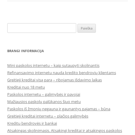
Ieškoti:
BRANGI INFORMACIJA
Mini paskolos internetu – kaip sutaupyti skolinantis
Refinansavimo internetu nauda kredito bendrovių klientams
Greitieji kreditai visą parą – ribojamas išdavimo laikas
Kreditai nuo 18 metų
Paskolos internetu – galimybės ir pavojai
Mažiausios paskolų palūkanos šiuo metu
Paskolos iš žmonių negauna ir gaunantys pajamas – būna
Greitieji kreditai internetu – plačios galimybės
Kreditų bendrovės ir bankai
Atsakingas skolinimasis. Atsakingi kreditai ir atsakingos paskolos