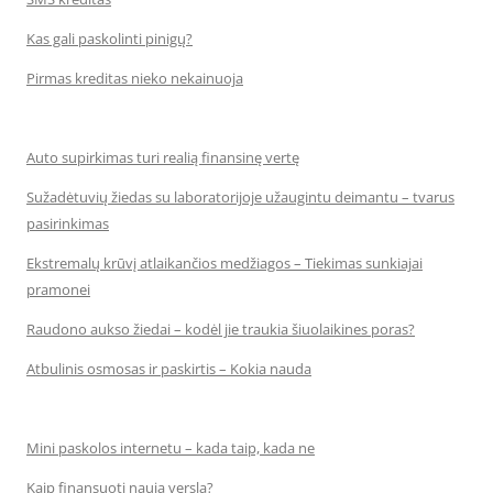
Kas gali paskolinti pinigų?
Pirmas kreditas nieko nekainuoja
Auto supirkimas turi realią finansinę vertę
Sužadėtuvių žiedas su laboratorijoje užaugintu deimantu – tvarus
pasirinkimas
Ekstremalų krūvį atlaikančios medžiagos – Tiekimas sunkiajai
pramonei
Raudono aukso žiedai – kodėl jie traukia šiuolaikines poras?
Atbulinis osmosas ir paskirtis – Kokia nauda
Mini paskolos internetu – kada taip, kada ne
Kaip finansuoti naują verslą?