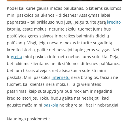
Kodėl kai kurie gauna mažas palūkanas, o kitiems siūlomos
mini paskolos palūkanos – didesnės? Atsakymas labai
paprastas – tai priklauso nuo jūsų. Jeigu turite gerą
kredito
istoriją, esate mokus, neturite skolų, tuomet jums bus
pasiūlytos geros sąlygos ir nereikės baimintis didelių
palūkanų. Visgi, jeigu nesate mokus ir turite sugadintą
kredito istoriją, galite net nesvajoti apie geras sąlygas. Net
ir
greita
mini paskola internetu nebus Jums suteikta. Deja,
bet tokiems klientams ne tik siūlomos didesnės palūkanos,
bet tam tikrais atvejais net atsisakoma suteikti mini
paskolą. Mini paskolos
internetu
nėra brangios, tačiau ne
tuomet, kai klientas nėra mokus. Taigi vienintelis
patarimas, kaip sutaupyti yra būti mokiam ir negadinti
kredito istorijos. Tokiu būdu galite net neabejoti, kad
gausite mažą mini
paskolą
ne tik greitai, bet ir nebrangiai.
Naudinga pasidomėti: