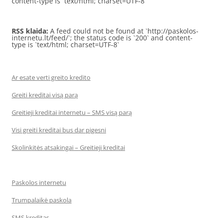
content-type is `text/html; charset=UTF-8`
RSS klaida:
A feed could not be found at `http://paskolos-
internetu.lt/feed/`; the status code is `200` and content-
type is `text/html; charset=UTF-8`
Ar esate verti greito kredito
Greiti kreditai visą parą
Greitieji kreditai internetu – SMS visą parą
Visi greiti kreditai bus dar pigesni
Skolinkitės atsakingai – Greitieji kreditai
Paskolos internetu
Trumpalaikė paskola
SMS kreditas