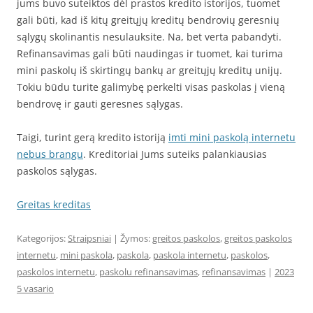
jums buvo suteiktos dėl prastos kredito istorijos, tuomet
gali būti, kad iš kitų greitųjų kreditų bendrovių geresnių
sąlygų skolinantis nesulauksite. Na, bet verta pabandyti.
Refinansavimas gali būti naudingas ir tuomet, kai turima
mini paskolų iš skirtingų bankų ar greitųjų kreditų unijų.
Tokiu būdu turite galimybę perkelti visas paskolas į vieną
bendrovę ir gauti geresnes sąlygas.
Taigi, turint gerą kredito istoriją
imti mini paskolą internetu
nebus brangu
. Kreditoriai Jums suteiks palankiausias
paskolos sąlygas.
Greitas kreditas
Kategorijos:
Straipsniai
| Žymos:
greitos paskolos
,
greitos paskolos
internetu
,
mini paskola
,
paskola
,
paskola internetu
,
paskolos
,
paskolos internetu
,
paskolu refinansavimas
,
refinansavimas
|
2023
5 vasario