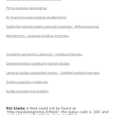
Pirma paskola nemokamai
Ar įmanoma gauti paskolą studentams?
Galimybė įsiskolinusiems apjungti paskolas – Refinansavimas
Momentinis – greitasis kreditas internetu
Versliems asmenims Lietuvoje – kreditai internetu
Greitieji kreditai suteikiami įvairiais būdais
Lengvas būdas pasiskolinti pinigų – Greitieji kreditai internetu
Greitos paskolos ir kelionės
Kodėl nutarėte imti kreditą?
RSS klaida:
A feed could not be found at
`http://paskolosgreitos.lt/feed/`; the status code is `200` and